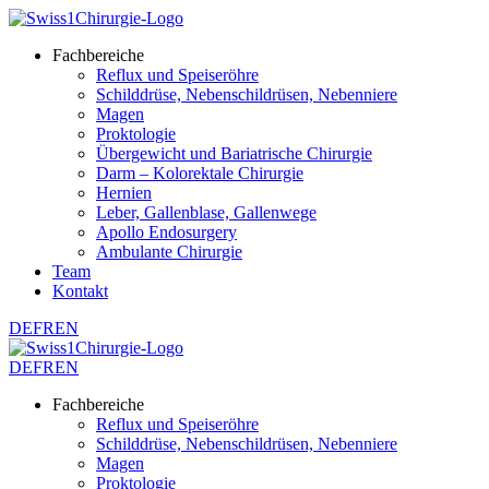
Fachbereiche
Reflux und Speiseröhre
Schilddrüse, Nebenschildrüsen, Nebenniere
Magen
Proktologie
Übergewicht und Bariatrische Chirurgie
Darm – Kolorektale Chirurgie
Hernien
Leber, Gallenblase, Gallenwege
Apollo Endosurgery
Ambulante Chirurgie
Team
Kontakt
DE
FR
EN
DE
FR
EN
Fachbereiche
Reflux und Speiseröhre
Schilddrüse, Nebenschildrüsen, Nebenniere
Magen
Proktologie