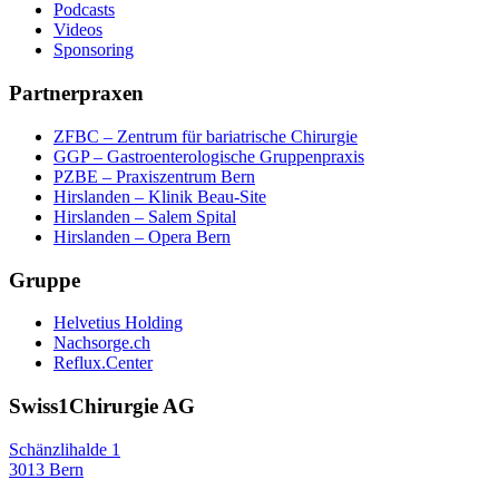
Podcasts
Videos
Sponsoring
Partnerpraxen
ZFBC – Zentrum für bariatrische Chirurgie
GGP – Gastroenterologische Gruppenpraxis
PZBE – Praxiszentrum Bern
Hirslanden – Klinik Beau-Site
Hirslanden – Salem Spital
Hirslanden – Opera Bern
Gruppe
Helvetius Holding
Nachsorge.ch
Reflux.Center
Swiss1Chirurgie AG
Schänzlihalde 1
3013 Bern