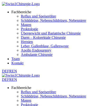
Fachbereiche
Reflux und Speiseröhre
Schilddrüse, Nebenschildrüsen, Nebenniere
Magen
Proktologie
Übergewicht und Bariatrische Chirurgie
Darm – Kolorektale Chirurgie
Hernien
Leber, Gallenblase, Gallenwege
Apollo Endosurgery
Ambulante Chirurgie
Team
Kontakt
DE
FR
EN
DE
FR
EN
Fachbereiche
Reflux und Speiseröhre
Schilddrüse, Nebenschildrüsen, Nebenniere
Magen
Proktologie