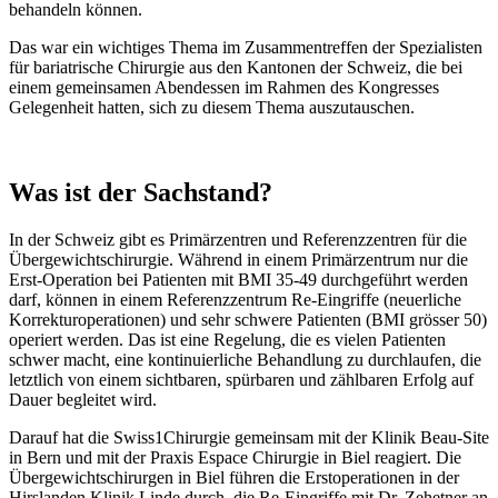
behandeln können.
Das war ein wichtiges Thema im Zusammentreffen der Spezialisten
für bariatrische Chirurgie aus den Kantonen der Schweiz, die bei
einem gemeinsamen Abendessen im Rahmen des Kongresses
Gelegenheit hatten, sich zu diesem Thema auszutauschen.
Was ist der Sachstand?
In der Schweiz gibt es Primärzentren und Referenzzentren für die
Übergewichtschirurgie. Während in einem Primärzentrum nur die
Erst-Operation bei Patienten mit BMI 35-49 durchgeführt werden
darf, können in einem Referenzzentrum Re-Eingriffe (neuerliche
Korrekturoperationen) und sehr schwere Patienten (BMI grösser 50)
operiert werden. Das ist eine Regelung, die es vielen Patienten
schwer macht, eine kontinuierliche Behandlung zu durchlaufen, die
letztlich von einem sichtbaren, spürbaren und zählbaren Erfolg auf
Dauer begleitet wird.
Darauf hat die Swiss1Chirurgie gemeinsam mit der Klinik Beau-Site
in Bern und mit der Praxis Espace Chirurgie in Biel reagiert. Die
Übergewichtschirurgen in Biel führen die Erstoperationen in der
Hirslanden Klinik Linde durch, die Re-Eingriffe mit Dr. Zehetner an