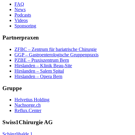
FAQ
News
Podcasts
Videos
Sponsoring
Partnerpraxen
ZFBC – Zentrum für bariatrische Chirurgie
GGP – Gastroenterologische Gruppenpraxis
PZBE – Praxiszentrum Bern
Hirslanden – Klinik Beau-Site
Hirslanden – Salem Spital
Hirslanden – Opera Bern
Gruppe
Helvetius Holding
Nachsorge.ch
Reflux.Center
Swiss1Chirurgie AG
Schänzlihalde 1