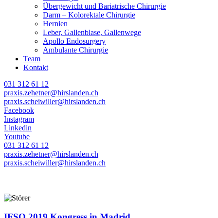
Übergewicht und Bariatrische Chirurgie
Darm – Kolorektale Chirurgie
Hernien
Leber, Gallenblase, Gallenwege
Apollo Endosurgery
Ambulante Chirurgie
Team
Kontakt
031 312 61 12
praxis.zehetner@hirslanden.ch
praxis.scheiwiller@hirslanden.ch
Facebook
Instagram
Linkedin
Youtube
031 312 61 12
praxis.zehetner@hirslanden.ch
praxis.scheiwiller@hirslanden.ch
IFSO 2019 Kongress in Madrid