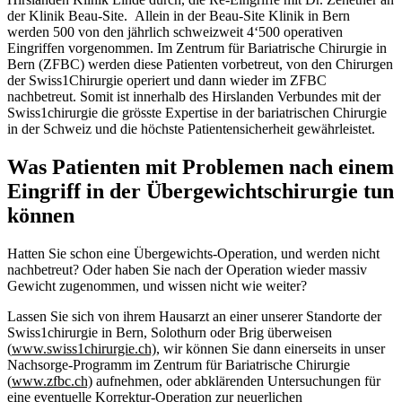
der Klinik Beau-Site. Allein in der Beau-Site Klinik in Bern
werden 500 von den jährlich schweizweit 4‘500 operativen
Eingriffen vorgenommen. Im Zentrum für Bariatrische Chirurgie in
Bern (ZFBC) werden diese Patienten vorbetreut, von den Chirurgen
der Swiss1Chirurgie operiert und dann wieder im ZFBC
nachbetreut. Somit ist innerhalb des Hirslanden Verbundes mit der
Swiss1chirurgie die grösste Expertise in der bariatrischen Chirurgie
in der Schweiz und die höchste Patientensicherheit gewährleistet.
Was Patienten mit Problemen nach einem
Eingriff in der Übergewichtschirurgie tun
können
Hatten Sie schon eine Übergewichts-Operation, und werden nicht
nachbetreut? Oder haben Sie nach der Operation wieder massiv
Gewicht zugenommen, und wissen nicht wie weiter?
Lassen Sie sich von ihrem Hausarzt an einer unserer Standorte der
Swiss1chirurgie in Bern, Solothurn oder Brig überweisen
(
www.swiss1chirurgie.ch)
, wir können Sie dann einerseits in unser
Nachsorge-Programm im Zentrum für Bariatrische Chirurgie
(
www.zfbc.ch)
aufnehmen, oder abklärenden Untersuchungen für
eine eventuelle Korrektur-Operation zur neuerlichen